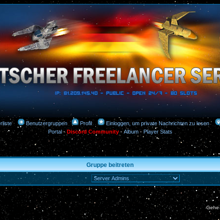
rliste
Benutzergruppen
Profil
Einloggen, um private Nachrichten zu lesen
Portal
-
Discord Community
-
Album
-
Player Stats
Gruppe beitreten
Gehe