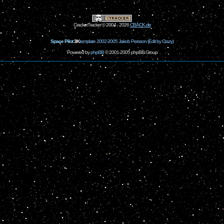
CrackerTracker © 2004 - 2026
CBACK.de
Space Pilot
3K
template 2002-2005 Jakob Persson (Edit by Crazy)
Powered by
phpBB
© 2001-2005 phpBB Group