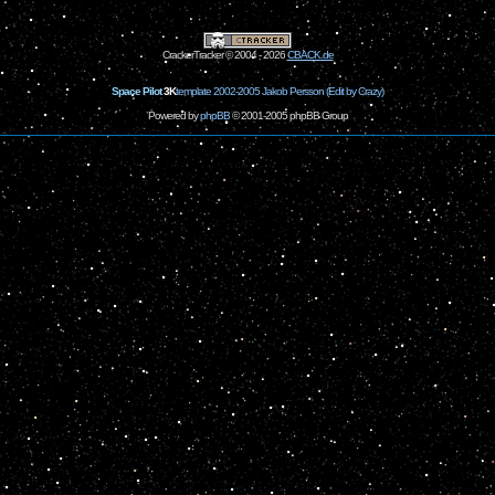
CrackerTracker © 2004 - 2026
CBACK.de
Space Pilot
3K
template 2002-2005 Jakob Persson (Edit by Crazy)
Powered by
phpBB
© 2001-2005 phpBB Group