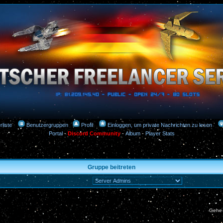
rliste
Benutzergruppen
Profil
Einloggen, um private Nachrichten zu lesen
Portal
-
Discord Community
-
Album
-
Player Stats
Gruppe beitreten
Gehe