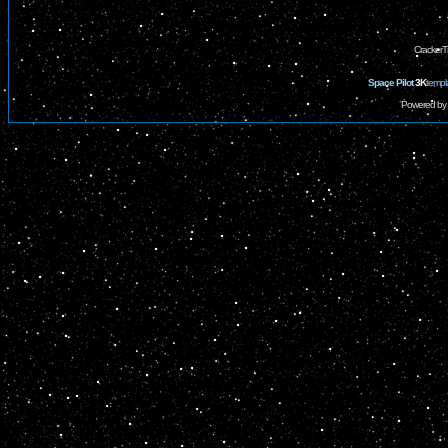
CrackerT
Space Pilot
3K
templ
Powered by