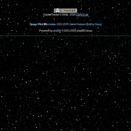
CrackerTracker © 2004 - 2026
CBACK.de
Space Pilot
3K
template 2002-2005 Jakob Persson (Edit by Crazy)
Powered by
phpBB
© 2001-2005 phpBB Group