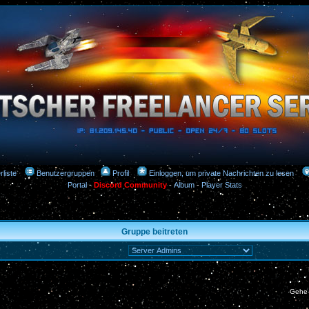
rliste
Benutzergruppen
Profil
Einloggen, um private Nachrichten zu lesen
Portal
-
Discord Community
-
Album
-
Player Stats
Gruppe beitreten
Gehe