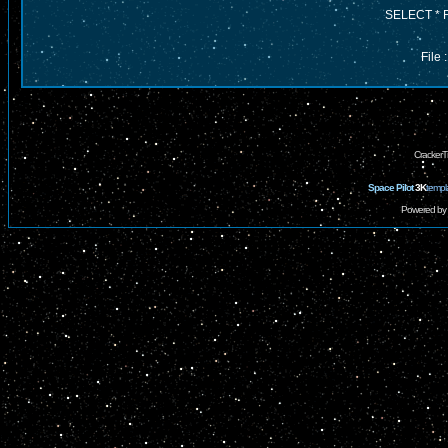
SELECT * 
File
CrackerT
Space Pilot
3K
templ
Powered by