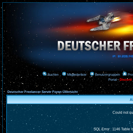
Suchen
Mitgliederliste
Benutzergruppen
Prof
Portal
-
Discord
Deutscher Freelancer Server Foren-Übersicht
A
Could not qu
SQL Error : 1146 Table '